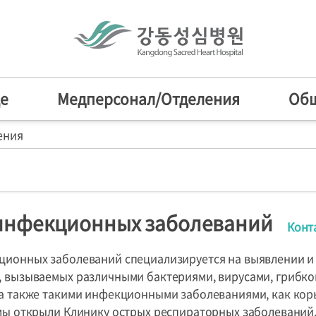
е
Медперсонал/Отделения
Об
ения
венное слово
нал
айти
слово
Наша задача и видение
HI
ча и видение
я
зированные центры
инфекционных заболеваний
Конт
Отделения
Специализи
етняя история
сный
тельный центр
центры
ционных заболеваний специализируется на выявлении 
, вызываемых различными бактериями, вирусами, грибк
а также такими инфекционными заболеваниями, как корь
 мы открыли Клинику острых респираторных заболеваний,