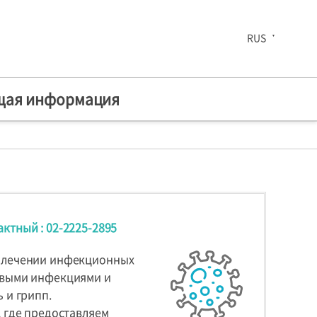
RUS
щая информация
Наша 30-летняя история
актный : 02-2225-2895
рованные
Комплексный
оздоровительный
и лечении инфекционных
овыми инфекциями и
центр
 и грипп.
 где предоставляем