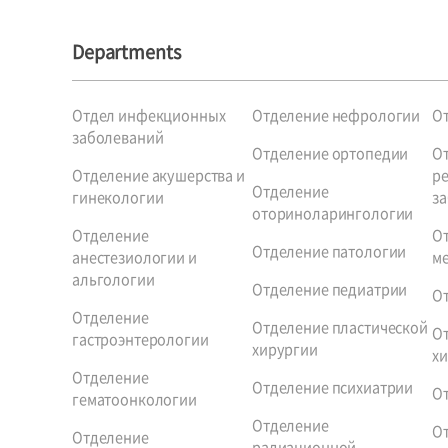
Departments
Отдел инфекционных
Отделение нефрологии
О
заболеваний
Отделение ортопедии
О
Отделение акушерства и
р
Отделение
гинекологии
за
оториноларингологии
Отделение
О
Отделение патологии
анестезиологии и
м
альгологии
Отделение педиатрии
О
Отделение
Отделение пластической
О
гастроэнтерологии
хирургии
х
Отделение
Отделение психиатрии
О
гематоонкологии
Отделение
О
Отделение
радиационной