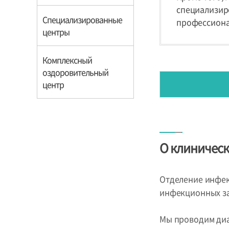
Общая информация
Как нас найти
специализиро
Специализированные
профессиона
центры
Комплексный
оздоровительный
центр
Вступление
Как к нам записаться
О клиничес
Анализирует
Отделение инфек
инфекционных заб
Мы проводим диа