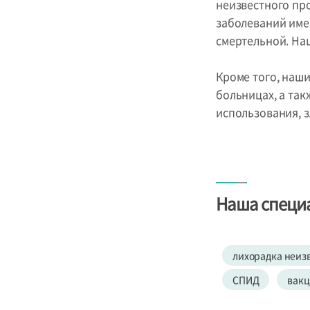
неизвестного пр
заболеваний име
смертельной. На
Кроме того, наш
больницах, а та
использования, 
Наша специ
лихорадка неиз
СПИД
вакц