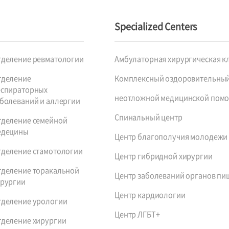
Specialized Centers
тделение ревматологии
Амбулаторная хирургическая к
тделение
Комплексный оздоровительный
еспираторных
неотложной медицинской пом
болеваний и аллергии
Спинальный центр
тделение семейной
едецины
Центр благополучия молодежи
тделение стамотологии
Центр гибридной хирургии
тделение торакальной
Центр заболеваний органов пи
ирургии
Центр кардиологии
тделение урологии
Центр ЛГБТ+
тделение хирургии