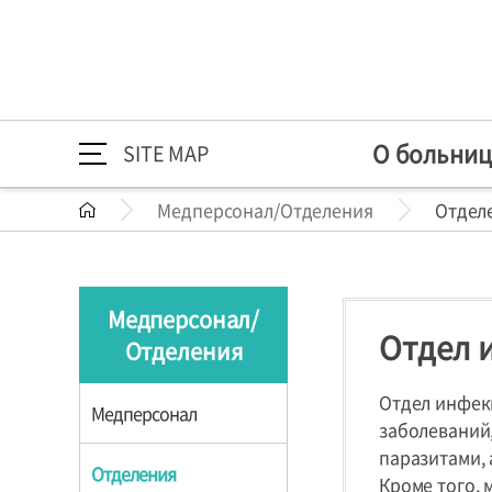
О больниц
SITE MAP
Медперсонал/Отделения
Отдел
О больнице
Медперсонал/
Общая информация
Приветст
Медперсо
Как нас н
О больнице
Приветственное 
Отделения
Наша зада
Отделени
Медперсонал/
HI
Специали
Отдел 
Отделения
Медперсонал/
Медперсонал
Наша 30-л
Комплек
Отделения
оздорови
Отдел инфек
Медперсонал
заболеваний
паразитами, 
Отделения
Кроме того,