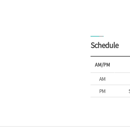
Schedule
AM/PM
AM
PM