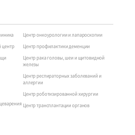
линика
Центр онкоурологии и лапароскопии
 центр
Центр профилактики деменции
ощи
Центр рака головы, шеи и щитовидной
железы
Центр респираторных заболеваний и
аллергии
Центр роботизированной хирургии
щеварения
Центр трансплантации органов