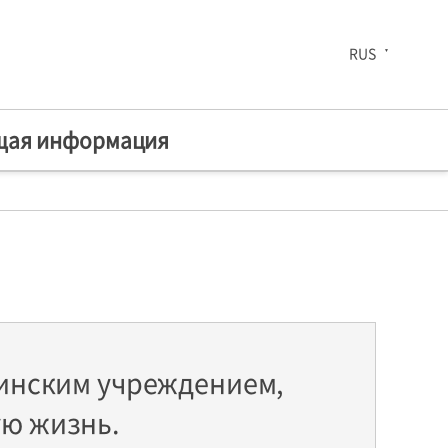
RUS
щая информация
Наша 30-летняя история
рованные
Комплексный
оздоровительный
цинским учреждением,
центр
ю жизнь.