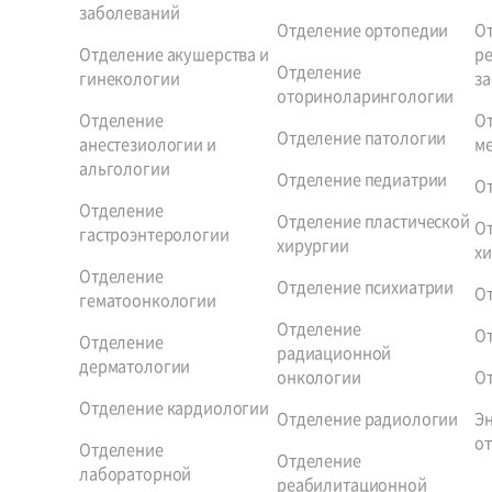
заболеваний
Отделение ортопедии
О
Отделение акушерства и
р
Отделение
гинекологии
за
оториноларингологии
Отделение
О
Отделение патологии
анестезиологии и
м
альгологии
Отделение педиатрии
О
Отделение
Отделение пластической
О
гастроэнтерологии
хирургии
х
Отделение
Отделение психиатрии
О
гематоонкологии
Отделение
О
Отделение
радиационной
дерматологии
онкологии
О
Отделение кардиологии
Отделение радиологии
Э
о
Отделение
Отделение
лабораторной
реабилитационной