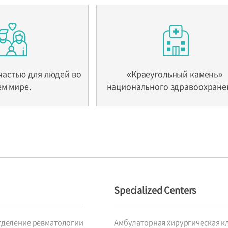
частью для людей во
«Краеугольный камень»
ем мире.
национального здравоохране
Specialized Centers
тделение ревматологии
Амбулаторная хирургическая к