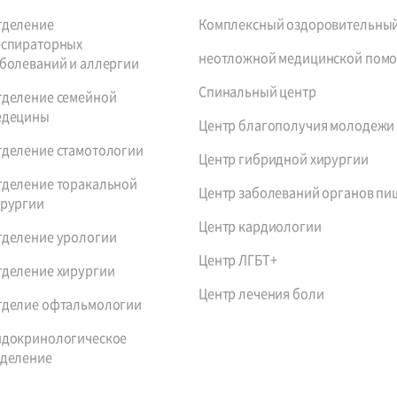
тделение
Комплексный оздоровительный
еспираторных
неотложной медицинской пом
болеваний и аллергии
Спинальный центр
тделение семейной
едецины
Центр благополучия молодежи
тделение стамотологии
Центр гибридной хирургии
тделение торакальной
Центр заболеваний органов пи
ирургии
Центр кардиологии
тделение урологии
Центр ЛГБТ+
тделение хирургии
Центр лечения боли
тделие офтальмологии
ндокринологическое
тделение